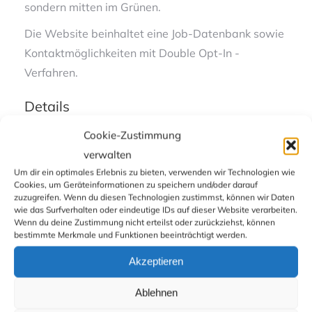
sondern mitten im Grünen.
Die Website beinhaltet eine Job-Datenbank sowie
Kontaktmöglichkeiten mit Double Opt-In -
Verfahren.
Details
Kunde
PEOPLE select GmbH
Cookie-Zustimmung
verwalten
Kategorie
Konzept, Fotografie, Webdesign
Um dir ein optimales Erlebnis zu bieten, verwenden wir Technologien wie
Cookies, um Geräteinformationen zu speichern und/oder darauf
Link
people-select.de
zuzugreifen. Wenn du diesen Technologien zustimmst, können wir Daten
wie das Surfverhalten oder eindeutige IDs auf dieser Website verarbeiten.
Wenn du deine Zustimmung nicht erteilst oder zurückziehst, können
bestimmte Merkmale und Funktionen beeinträchtigt werden.
Akzeptieren
Ablehnen
Webdesign 2020